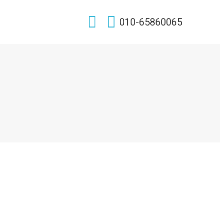
Search:
010-65860065