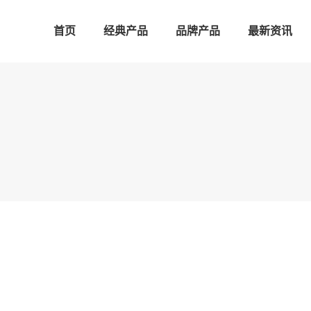
首页
经典产品
品牌产品
最新资讯
重回巴蜀 І 怡生好产品再次闪耀天府
EET M.D.
怡同科技
2019-12-25