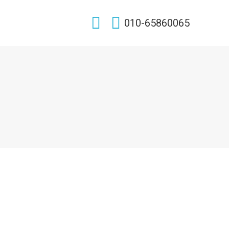
Search:
010-65860065