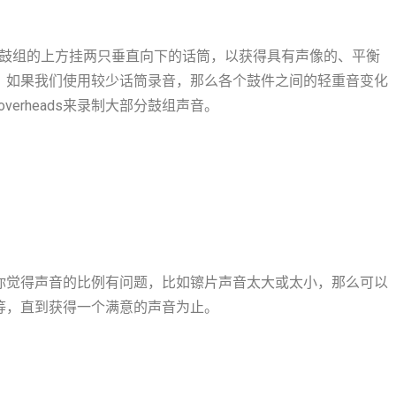
以在鼓组的上方挂两只垂直向下的话筒，以获得具有声像的、平衡
关系，如果我们使用较少话筒录音，那么各个鼓件之间的轻重音变化
erheads来录制大部分鼓组声音。
如果你觉得声音的比例有问题，比如镲片声音太大或太小，那么可以
方等等，直到获得一个满意的声音为止。