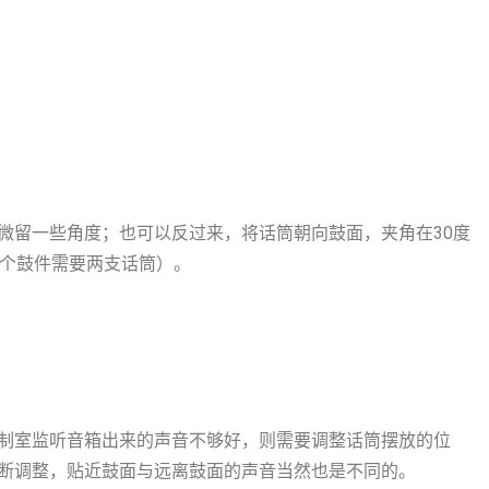
微留一些角度；也可以反过来，将话筒朝向鼓面，夹角在30度
单个鼓件需要两支话筒）。
制室监听音箱出来的声音不够好，则需要调整话筒摆放的位
断调整，贴近鼓面与远离鼓面的声音当然也是不同的。