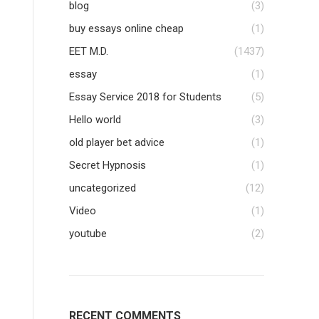
blog
(3)
buy essays online cheap
(1)
EET M.D.
(1437)
essay
(1)
Essay Service 2018 for Students
(5)
Hello world
(3)
old player bet advice
(1)
Secret Hypnosis
(1)
uncategorized
(12)
Video
(1)
youtube
(2)
RECENT COMMENTS