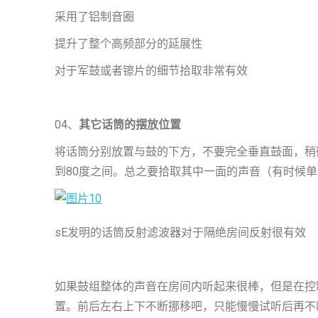
采用了铝制音圈
提升了整个高频部分的延展性
对于军鼓或者镲片的细节拾取非常有效
04、
其它话筒的摆放位置
将话筒分别放置与鼓的下方，不要完全垂直鼓面，稍
到80度之间。总之要拾取其中一面的声音（有时候
sE发明的话筒反射滤波器对于隔绝房间反射很有效
如果鼓组整体的声音在房间内听起来很棒，但是在控
置。前后左右上下不断挪移吧，只能慢慢试听后再不