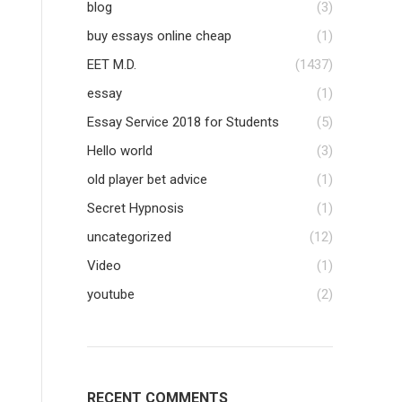
blog
(3)
buy essays online cheap
(1)
EET M.D.
(1437)
essay
(1)
Essay Service 2018 for Students
(5)
Hello world
(3)
old player bet advice
(1)
Secret Hypnosis
(1)
uncategorized
(12)
Video
(1)
youtube
(2)
RECENT COMMENTS