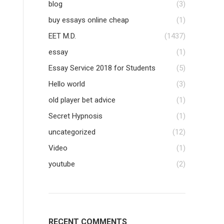
blog
(3)
buy essays online cheap
(1)
EET M.D.
(1437)
essay
(1)
Essay Service 2018 for Students
(5)
Hello world
(3)
old player bet advice
(1)
Secret Hypnosis
(1)
uncategorized
(12)
Video
(1)
youtube
(2)
RECENT COMMENTS