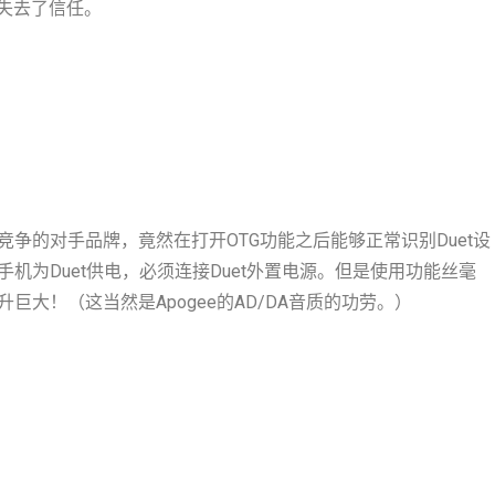
牌失去了信任。
争的对手品牌，竟然在打开OTG功能之后能够正常识别Duet设
机为Duet供电，必须连接Duet外置电源。但是使用功能丝毫
大！（这当然是Apogee的AD/DA音质的功劳。）