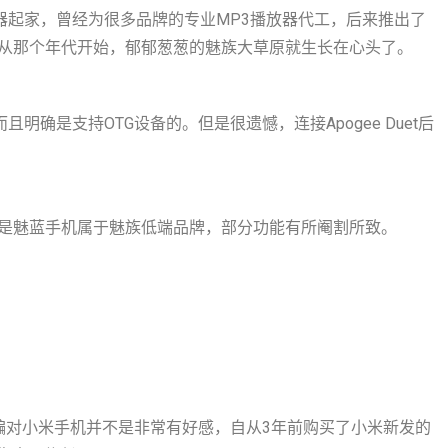
放器起家，曾经为很多品牌的专业MP3播放器代工，后来推出了
是从那个年代开始，郁郁葱葱的魅族大草原就生长在心头了。
明确是支持OTG设备的。但是很遗憾，连接Apogee Duet后
是魅蓝手机属于魅族低端品牌，部分功能有所阉割所致。
编对小米手机并不是非常有好感，自从3年前购买了小米新发的