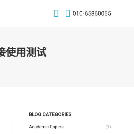
Search:
010-65860065
连接使用测试
BLOG CATEGORIES
Academic Papers
(1)