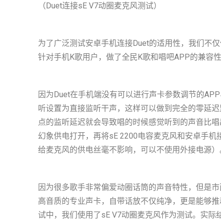
（Duet连接sE V7动圈麦克风测试）
为了广泛测试安卓手机连接Duet的适用性，我们不
针对手机K歌用户，做了全民K歌和唱吧APP的兼容
因为Duet在手机端没有可以进行声卡参数调节的AP
听设置为直接监听干声，这样可以做到完全的零延迟
点的监听延迟就会导致唱的时候感觉听到的声音比唱
幻象供电打开，再将sE 2200电容麦克风和安卓手
给麦克风的供电丝毫不影响，可以不使用外接电源）
因为很多歌手非常偏爱动圈话筒的声音特性，但是市面
高音质的专业声卡，自带话放不仅纯净，更是能够推
试中，我们使用了sE V7动圈麦克风作为测试。实际