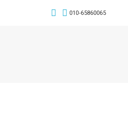
Search:
010-65860065