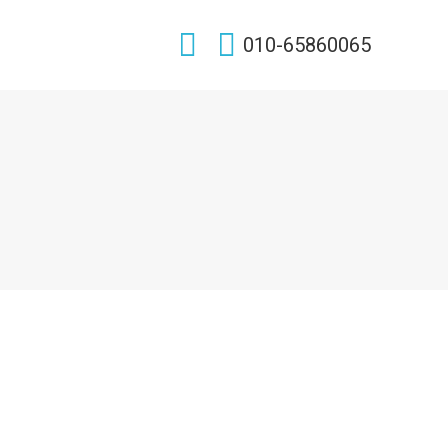
Search:
010-65860065