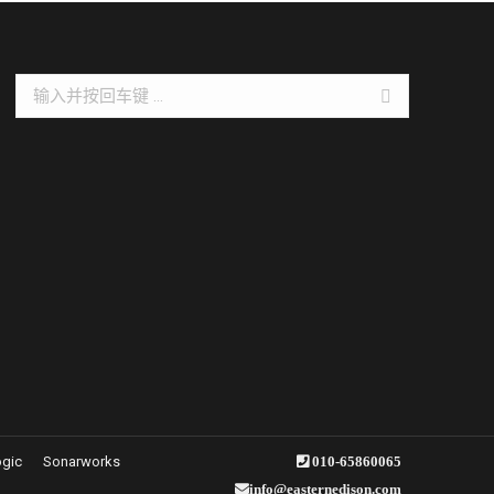
Search:
ogic
Sonarworks
010-65860065
info@easternedison.com