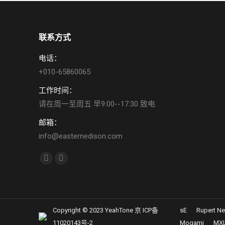
联系方式
电话：
+010-65860065
工作时间：
请在周一至周五 早9:00--17:30 致电
邮箱：
info@easternedison.com
找到我们：
YouTube
Weibo
page
page
opens
opens
in
in
Copyright © 2023 YeahTone 京 ICP备
sE
Rupert N
new
new
11020143号-2
Mogami
MX