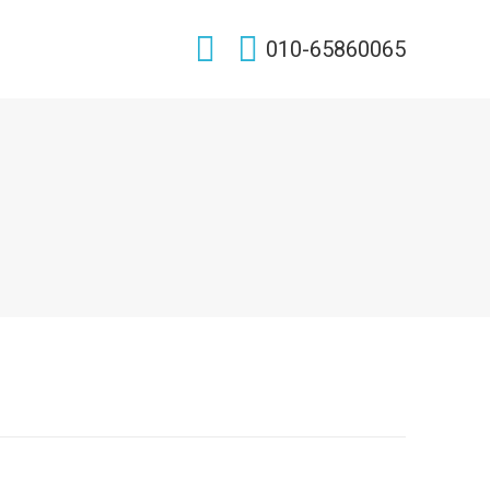
Search:
010-65860065