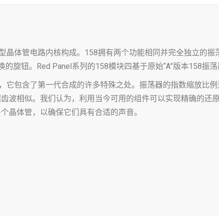
散型晶体管电路内核构成。158拥有两个功能相同并完全独立的振
钮。Red Panel系列的158模块四基于原始“A”版本158振
此，它包含了第一代合成的许多特殊之处。振荡器的指数缩放比
锯齿波相似。我们认为，利用当今可用的组件可以实现精确的还
多个晶体管，以确保它们具有合适的声音。