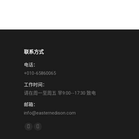
联系方式
电话：
+010-65860065
工作时间：
请在周一至周五 早9:00--17:30 致电
邮箱：
info@easternedison.com
找到我们：
YouTube
Weibo
page
page