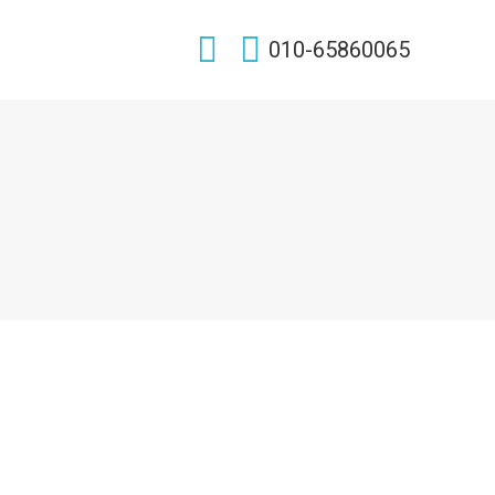
Search:
010-65860065