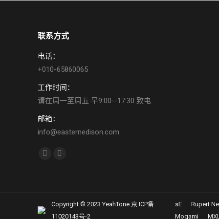
联系方式
电话：
+010-65860065
工作时间：
请在周一至周五 早9:00--17:30 致电
邮箱：
info@easternedison.com
找到我们：
YouTube
Weibo
page
page
opens
opens
in
in
Copyright © 2023 YeahTone 京 ICP备
sE
Rupert N
new
new
11020143号-2
Mogami
MX