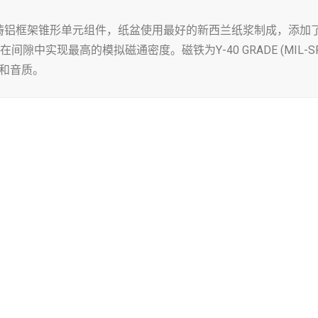
.25″压铸铝框架锥形单元组件，纸盆使用最好的新西兰纸浆制成，
成，可在间隙中实现最高的模拟磁通密度。磁铁为Y-40 GRADE (MIL
性和音质。