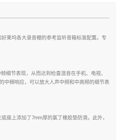
级广播电台和好莱坞各大录音棚的参考监听音箱标准配置。专
略的中频细节表现，从而达到检査混音在手机、电视、
确的中頻响应，可以放大人声中频和中高频的细节表
线柱。并在底座上添加了7mm厚的氯丁橡胶垫防滑。此外，