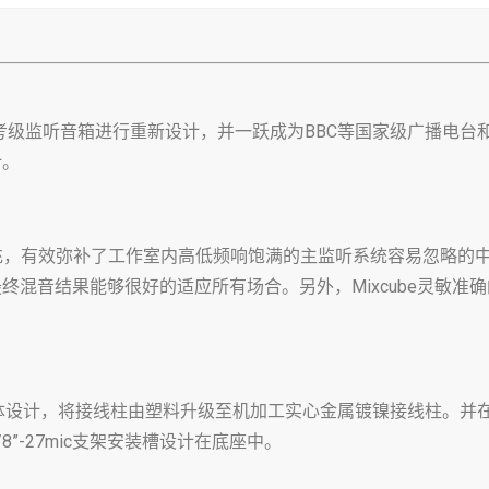
und Cubes参考级监听音箱进行重新设计，并一跃成为BBC等国家
计。
供了细节补充，有效弥补了工作室内高低频响饱满的主监听系统容易忽
终混音结果能够很好的适应所有场合。另外，Mixcube灵敏准
 1/2 “)密封立方体设计，将接线柱由塑料升级至机加工实心金属镀镍接
”-27mic支架安装槽设计在底座中。