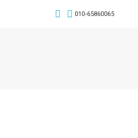
Search:
010-65860065