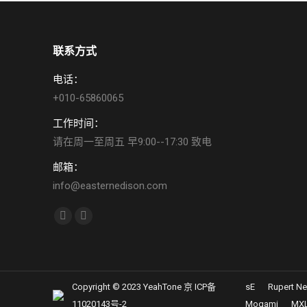
联系方式
电话：
+010-65860065
工作时间：
请在周一至周五 早9:00--17:30 致电
邮箱：
info@easternedison.com
找到我们：
YouTube
Weibo
page
page
opens
opens
in
in
Copyright © 2023 YeahTone 京 ICP备
sE
Rupert N
new
new
11020143号-2
Mogami
MX