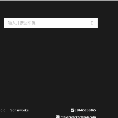
Search:
ogic
Sonarworks
010-65860065
info@easternedison.com