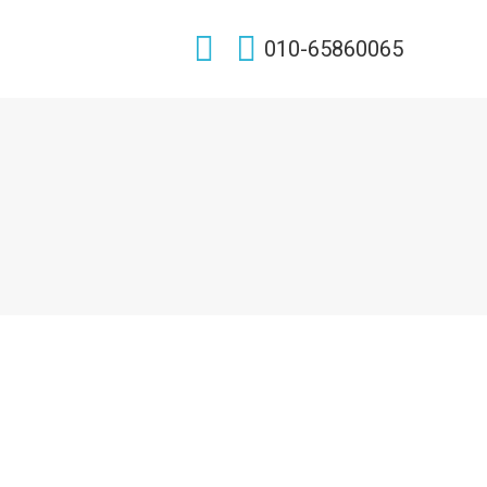
Search:
010-65860065