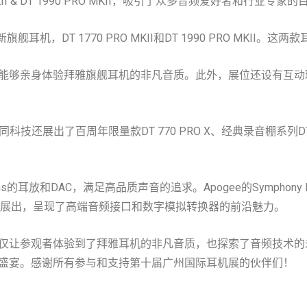
II & DT 1990 PRO MKII，吸引了众多音频爱好者和行业专家的
新旗舰耳机，DT 1770 PRO MKII和DT 1990 PRO M
能够亲身体验拜雅旗舰耳机的非凡音质。此外，展位还设有互动
同科技还展出了百周年限量款DT 770 PRO X、经典录音棚系列DT 770/
的耳放和DAC，满足高品质声音的追求。Apogee的Symphony Desktop和
AC）都在展会上展出，呈现了高端音频接口和数字模拟转换器的前沿魅力。
仅让参观者体验到了拜雅耳机的非凡音质，也探索了音频技术的
盛宴。感谢所有参与和支持第十届广州国际耳机展的伙伴们！