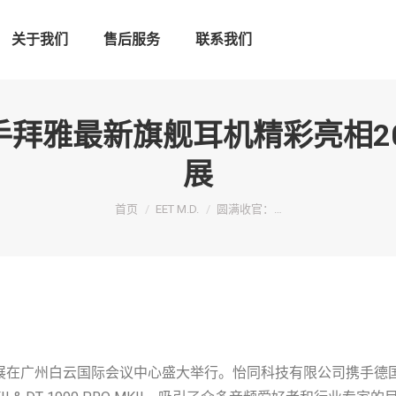
关于我们
售后服务
联系我们
拜雅最新旗舰耳机精彩亮相2
展
您在这里：
首页
EET M.D.
圆满收官：…
机展在广州白云国际会议中心盛大举行。怡同科技有限公司携手德国百年