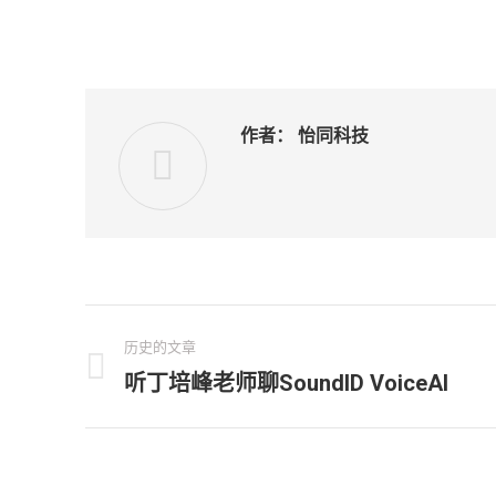
作者：
怡同科技
文
历史的文章
章
听丁培峰老师聊SoundID VoiceAI
历
史
导
的
航
文