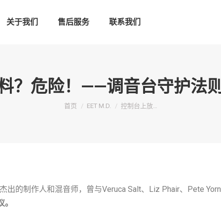
关于我们
售后服务
联系我们
料？危险！——调音台守护法
您在这里：
首页
EET M.D.
控制台上放…
作人和混音师，曾与Veruca Salt、Liz Phair、Pete Yor
议。