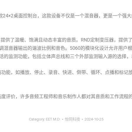
gns推出的一款24×2桌面控制台，这款设备不仅是一个混音器，更是
电路设计，提供了温暖、饱满且动态丰富的音质。RND定制变压器，提供
工程师微调混音器输出的谐波比例和音色。5060的模块化设计允许
活的监测功能，包括立体声总线和三个外部监测输入源的选择，
标准传输功能，如播放、停止、录音、快进、倒带、循环、点播和标
高度评价，许多音频工程师和音乐制作人都对其音质和工作流程
Category:
EET M.D.
怡同科技
2024-10-25