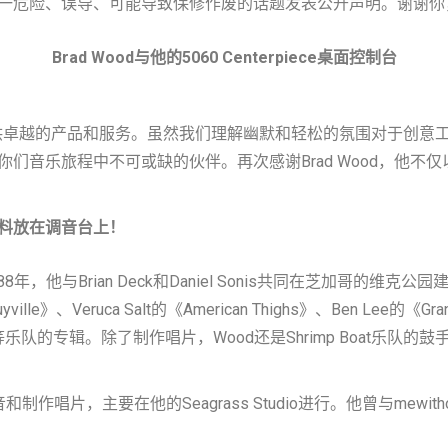
这一危险、误导、可能导致保修作废的话题发表公开声明。谢谢你，
Brad Wood与他的5060 Centerpiece桌面控制台
力于为客户提供卓越的产品和服务。虽然我们理解幽默和轻松的氛围对
们音乐旅程中不可或缺的伙伴。再次感谢Brad Wood，他不
料放在调音台上！
与Brian Deck和Daniel Sonis共同在芝加哥的维克公园建立了Idf
le》、Veruca Salt的《American Thighs》、Ben Lee的《Grand
Dog等乐队的专辑。除了制作唱片，Wood还是Shrimp Boat乐队的鼓手
要在他的Seagrass Studio进行。他曾与mewithoutYou、To
。