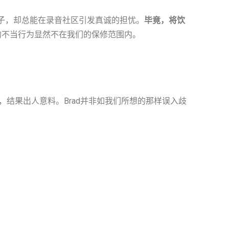
意的帖子，却总能在录音社区引发真诚的担忧。
毕竟，将饮
种明显的不当行为显然不在我们的保修范围内。
，结果出人意料。Brad并非如我们所想的那样误入歧