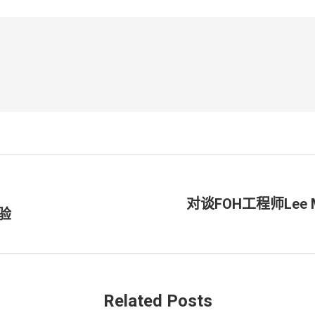
对谈FOH工程师Lee Mc
体验
未
来
的
文
章：
Related Posts