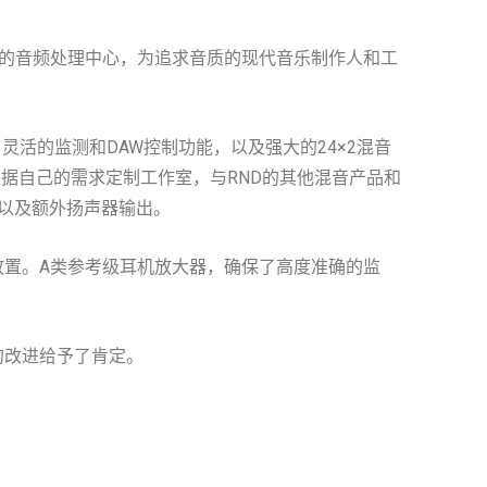
一个强大的音频处理中心，为追求音质的现代音乐制作人和工
了灵活的监测和DAW控制功能，以及强大的24×2混音
用户根据自己的需求定制工作室，与RND的其他混音产品和
以及额外扬声器输出。
记放置。A类参考级耳机放大器，确保了高度准确的监
的改进给予了肯定。