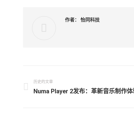
作者：
怡同科技
文
章
历史的文章
Numa Player 2发布：革新音乐制作
历
导
史
的
航
文
章：