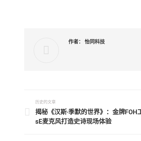
作者：
怡同科技
文
历史的文章
章
揭秘《汉斯·季默的世界》：金牌FOH工程师
历
sE麦克风打造史诗现场体验
导
史
的
航