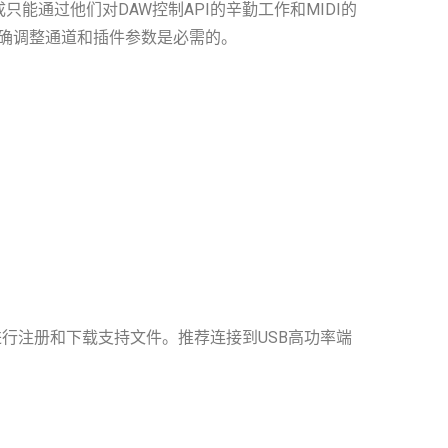
明集成只能通过他们对DAW控制API的辛勤工作和MIDI的
于精确调整通道和插件参数是必需的。
r账户进行注册和下载支持文件。推荐连接到USB高功率端