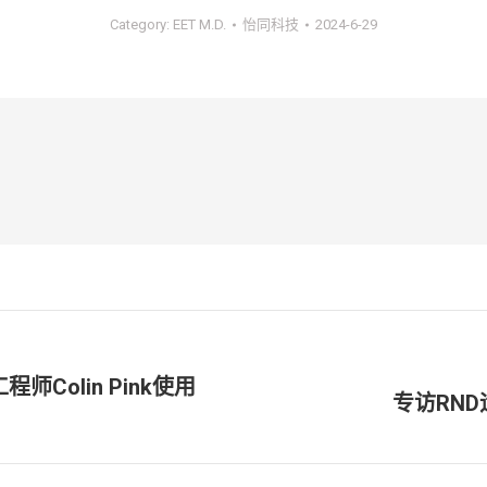
Category:
EET M.D.
怡同科技
2024-6-29
Colin Pink使用
专访RN
未
来
的