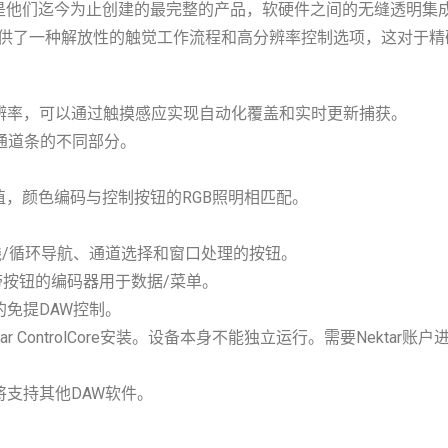
rama CS12是他们迄今为止创建的最完整的产品，软硬件之间的无缝透
S12提供了一种解放性的触觉工作流程和高分辨率控制选项，这对
分辨率，可以通过触摸感应实现自动化覆盖和实时更新捕获。
择通道条的不同部分。
，颜色编码与控制按钮的RGB照明相匹配。
线/循环导航、通道选择和窗口处理的按钮。
带按钮的编码器用于数据/菜单。
的免提DAW控制。
ar ControlCore安装。设备本身不能独立运行。需要Nekta
。未来将支持其他DAW软件。