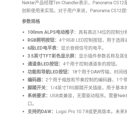
Nektar产品经理Tim Chandler表示，Pano
创新使用来实现。对于用户来说，Panorama C
参数规格
100mm ALPS电动推子
：具有高达14位的控制
RGB照明按钮：
4个RGB LED控制按钮，用于选
6段LED电平表
：显示音频信号的电平。
3.5英寸TFT彩色显示屏：
显示插件参数名称及其值
通道条LED按钮：
4个用于控制通道条的按钮。
功能和导航LED按钮：
18个用于DAW传输、时间
编码器：
2个用于缩放和节奏控制的编码器，1个
脚踏开关
：1/4英寸TRS脚踏开关插座，用于基本
系统要求：
USB类兼容，无需驱动程序。需要Nekt
口。
支持的DAW：
Logic Pro 10.7.8或更高版本