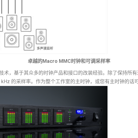
卓越的Macro MMC时钟和可调采样率
的 Macro-MMC 时钟技术，基于其众多的时钟产品和接口的改装经验。
达 192 kHz 的采样率。作为整个工作室的主时钟，或您有主时钟的话