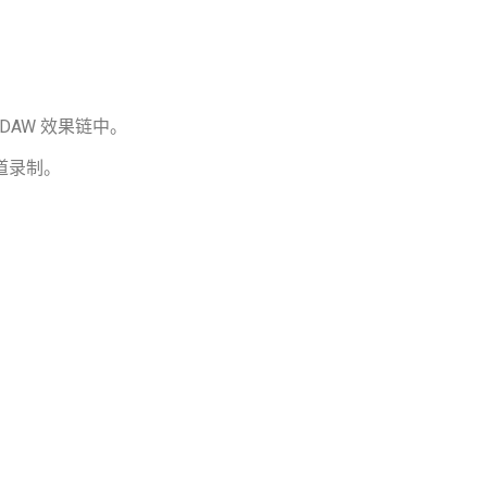
AW 效果链中。
道录制。