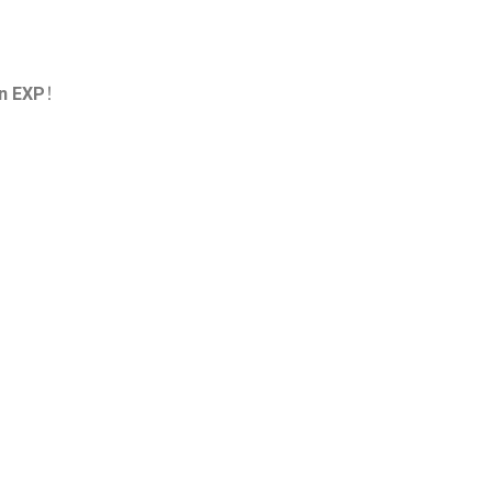
n EXP
！