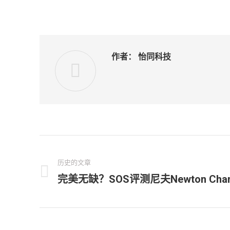
作者：
怡同科技
文
章
历史的文章
完美无缺？SOS评测尼夫Newton Cha
历
导
史
的
航
文