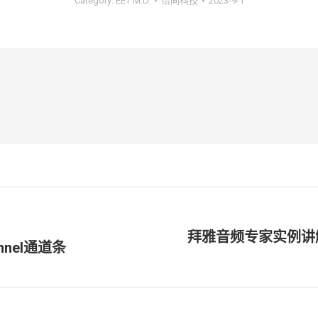
Category:
EET M.D.
怡同科技
2023-9-1
拜雅音频专家实例讲解动
nnel通道条
未
来
的
文