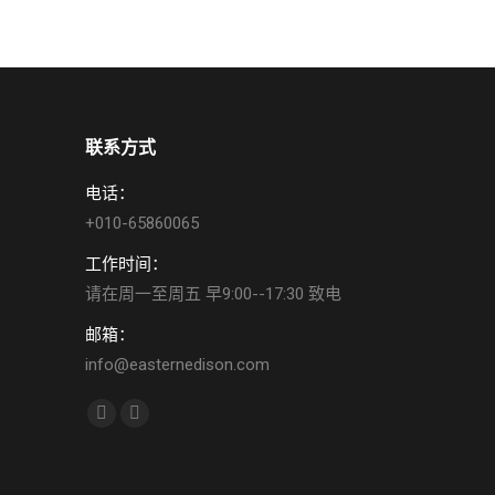
联系方式
电话：
+010-65860065
工作时间：
请在周一至周五 早9:00--17:30 致电
邮箱：
info@easternedison.com
找到我们：
YouTube
Weibo
page
page
opens
opens