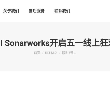
关于我们
售后服务
联系我们
Ι Sonarworks开启五一线
您在这里：
首页
EET M.D.
限时5天 …