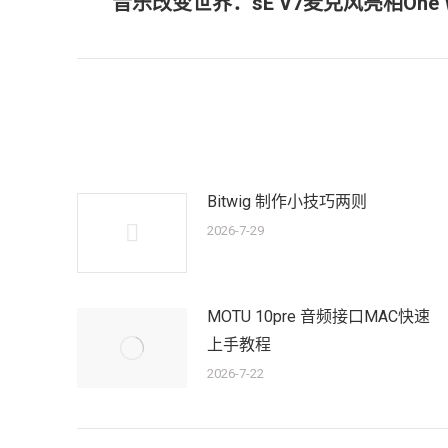
音乐改变世界：sE V7麦克风亮相One 
历
导
史
的
航
文
章：
Bitwig 制作小技巧两则
2026-7-29
MOTU 10pre 音频接口MAC快速
上手教程
2026-7-22