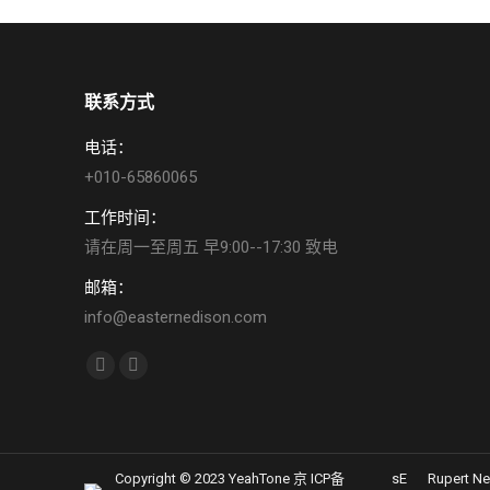
联系方式
电话：
+010-65860065
工作时间：
请在周一至周五 早9:00--17:30 致电
邮箱：
info@easternedison.com
找到我们：
YouTube
Weibo
page
page
opens
opens
in
in
Copyright © 2023 YeahTone 京 ICP备
sE
Rupert N