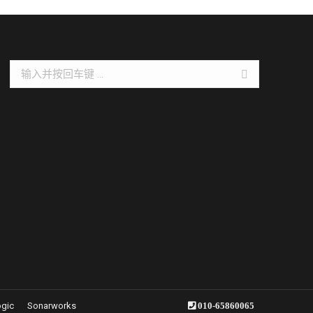
Search:
ogic
Sonarworks
010-65860065