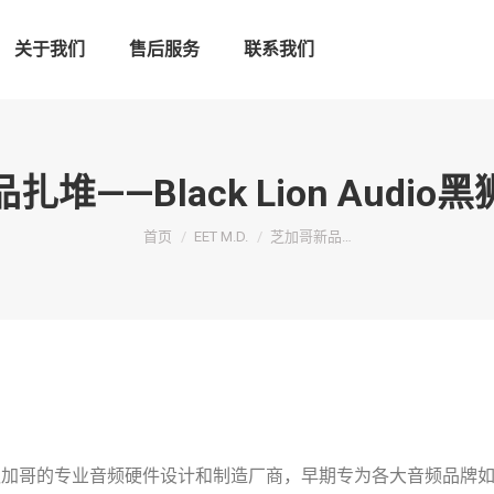
关于我们
售后服务
联系我们
堆——Black Lion Audi
您在这里：
首页
EET M.D.
芝加哥新品…
来自美国芝加哥的专业音频硬件设计和制造厂商，早期专为各大音频品牌如