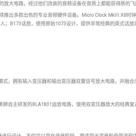
的放大电路，经过他们改装的音频设备在音质上都能获得质的飞
出色的专业音频硬件设备。Micro Clock MkIII XB时钟
诱人；B173话放，使用原始1073设计，提供非常经典的英式
放大模式，拥有输入变压器和输出变压器双重信号放大电路，并融合广
用黑狮自主研发的BLA1831运放电路，使用双变压器放大的经
式均衡器进行设计，不仅可以用在录音阶段，更适用于混音和母带流程