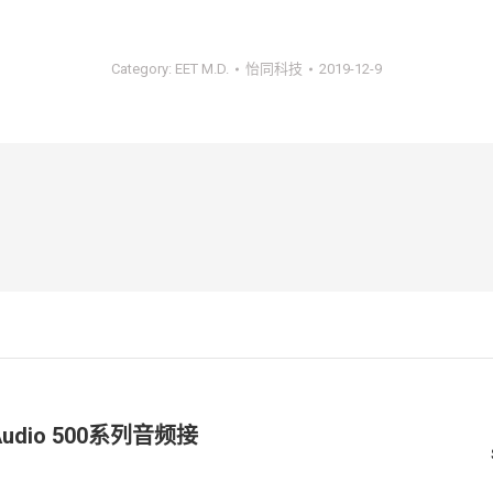
Category:
EET M.D.
怡同科技
2019-12-9
udio 500系列音频接
未
来