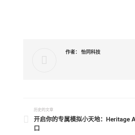
作者：
怡同科技
文
历史的文章
章
开启你的专属模拟小天地：Heritage A
历
口
导
史