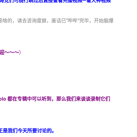
碍党们可
绕行跳过后直接查看完整视频—看大神视频
 Wooten 是啥的，请去咨询度娘，废话已“哔哔”完毕，开始脑爆
迎～～～
）
olo
都在专辑中可以听到，那么我们来谈谈录制它们
也正是我们今天所要讨论的。