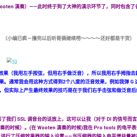
Wooten
演奏）——此时终于到了大神的演示环节了，同时包含了
（小编已疯－撸完以后听哥俩继续唠～～～～还好都是干货）
效果（我用左手按弦，但用右手做泛音），所以我用右手拇指去
果。通常我会用这种方式得到
2
个八度的泛音效果，例如我弹
G
，但实际上产生最终效果的技巧是在于我们右手击弦和做泛音后
到了我们
SSL
调音台的话放上，这可以让我（对于
DI
的信号而言
奏的时候）。
(
在
Wooten
演奏的时候
)
我在
Pro tools
的电平表
）进行了压缩效果器的输入设置
——
当压缩器的输入电平增益量被