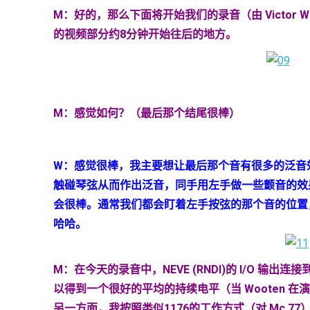
M
：好的，那么下面将开始我们的录音（由
Victor 
的视频部分约
8
分钟开始往后的地方。
M
：感觉如何？（最后那个结尾很棒）
W
：感觉很棒，我主要想让最后那个音有很多的泛音
触碰琴弦从而作出泛音，同手用左手做一些颤音的效
会很棒。通常我们都会盯着左手按弦的那个音的位置
哈哈。
M
：在今天的录音中，
NEVE (RNDI)
的
I/O
输
出连接
以得到一个很好的平均的持续电平（当
Wooten
在演
另一方面，我按照类似
1176
的工作方式（对
Mc 77