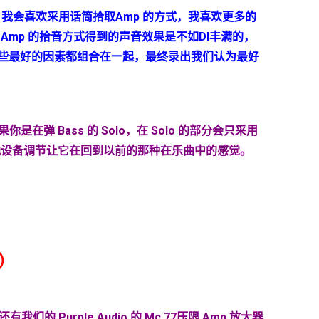
，我会喜欢采用话筒拾取
Amp
的方式，我喜欢更多的
Amp
的拾音方式得到的声音效果是不如
DI
丰满的，
些最好的因素都组合在一起，最终录出我们认为最好
果你是在弹
Bass
的
Solo
，在
Solo
的部分会只采用
他设备调节让它在回到以前的那种在乐曲中的感觉。
）
们的 Purple Audio 的 Mc 77压限 Amp 放大器