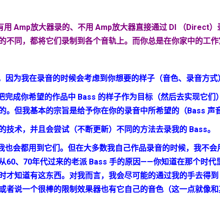
有用
Amp
放大器录的、不用
Amp
放大器直接通过
DI
（
Direct
）
的不同，都将它们录制到各个音轨上。而你总是在你家中的工作
，因为我在录音的时候会考虑到你想要的样子（音色、录音方式
把完成你希望的作品中
Bass
的样子作为目标（然后去实现它们
的。但我基本的宗旨是给予你在你的录音中所希望的（
Bass
声
的技术，并且会尝试（不断更新）不同的方法去录我的
Bass
。
我也会都用到它们。但在大多数我自己作品录音的时候，我不会
从
60
、
70
年代过来的老派
Bass
手的原因——你知道在那个时代
时才知道有这东西。对我而言，我会尽可能的通过我的手去得到
或者说一个很棒的限制效果器也有它自己的音色（这一点就像和