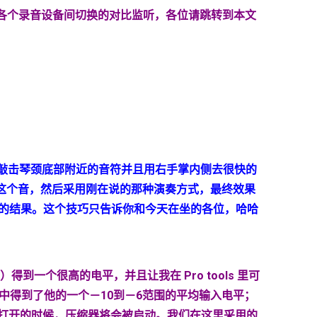
各个录音设备间切换的对比监听，各位请跳转到本文
敲击琴颈底部附近的音符并且用右手掌内侧去很快的
这个音，然后采用刚在说的那种演奏方式，最终效果
的结果。这个技巧只告诉你和今天在坐的各位，哈哈
）得到一个很高的电平，并且让我在
Pro tools
里可
中得到了他的一个－
10
到－
6
范围的平均输入电平；
打开的时候，压缩器将会被启动。我们在这里采用的