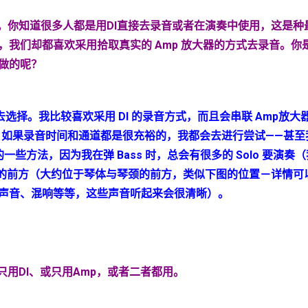
。你知道很多人都是用
DI
直接去录音或者在演奏中使用，这是种
，我们却都喜欢采用拾取真实的
Amp
放大器的方式去录音。你
做的呢？
式去选择。我比较喜欢采用 DI 的录音方式，而且会串联 Amp放
）。如果录音时间和通道都是很充裕的，我都会去进行尝试——甚
一些方法，因为我在弹 Bass 时，总会有很多的 Solo 要演奏
 的前方（大约位于琴体与琴颈的前方，类似下图的位置－详情可以
声音、混响等等，这些声音听起来会很清晰）。
只用
DI
、或只用
Amp
，或者二者都用。