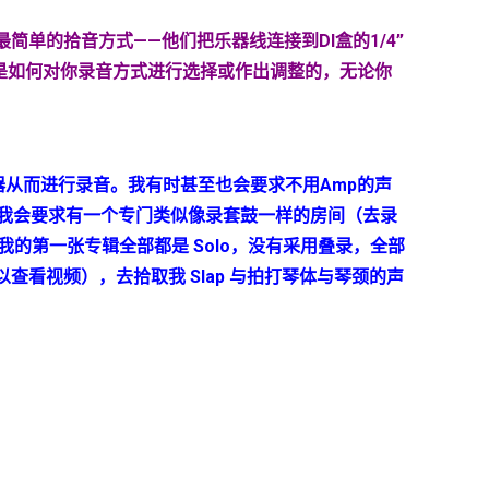
最简单的拾音方式——他们把乐器线连接到
DI
盒的
1/4
”
是如何对你录音方式进行选择或作出调整的，无论你
大器从而进行录音。我有时甚至也会要求不用Amp的声
至我会要求有一个专门类似像录套鼓一样的房间（去录
（我的第一张专辑全部都是 Solo，没有采用叠录，全部
查看视频），去拾取我 Slap 与拍打琴体与琴颈的声